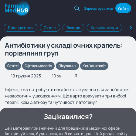
Зареєструватися
Увійти
Дослідження
Статті
Заходи
Калькулятори
Клі
Антибіотики у складі очних крапель:
порівняння груп
Статті
Офтальмологія
Лікування
Кон'юнктивіт
19 грудня 2023
10 хв
3
Інфекції ока потребують негайного лікування для запобігання
незворотним ушкодженням. Що варто врахувати при виборі
терапії, крім діагнозу та чутливості патогену?
Зацікавилися?
Цей матеріал призначений для працівників медичної сфери.
Авторизуйтеся, будь ласка, щоб вивчати далі. Цей розділ сайту