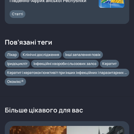
Південно-Африк анської Республіки
Статті
Пов’язані теги
Лікар
Клінічні дослідження
Інші запалення повік
Іридоцикліт
Інфекційні хвороби сльозових залоз
Кератит
Кератит і кератокон’юнктивіт при інших інфекційних і паразитарних хворобах, класифікованих в інших рубриках
Окомікс®
Більше цікавого для вас