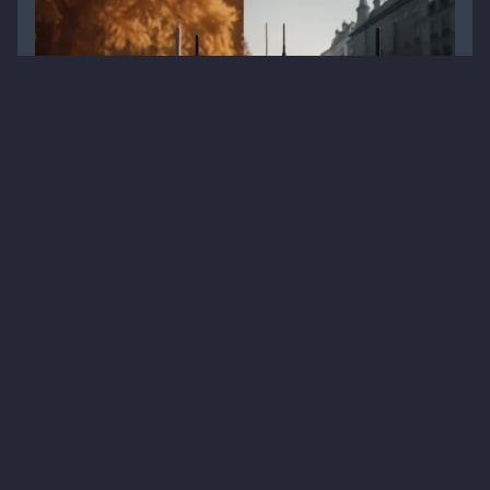
Стратегії лікування оніхомікозу: розчини проти
лаків
Статті
Дерматологія
Лікування
Мікози
1
5 хв