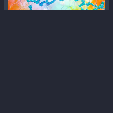
AlphaFold — революційне досягнення штучного
інтелекту в біології
Статті
Терапія
Інновації
9
8 хв