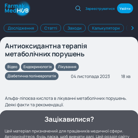
Зареєструватися
Увійти
Дослідження
Статті
Заходи
Калькулятори
Клі
Антиоксидантна терапія
метаболічних порушень
Відео
Ендокринологія
Лікування
04 листопада 2023
18 хв
Діабетична поліневропатія
Альфа-ліпоєва кислота в лікуванні метаболічних порушень.
Деякі факти та рекомендації.
Зацікавилися?
Цей матеріал призначений для працівників медичної сфери.
Авторизуйтеся, будь ласка, щоб вивчати далі. Цей розділ сайту