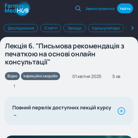
Зареєструватися
Увійти
Дослідження
Статті
Заходи
Калькулятори
Клі
Лекція 6. "Письмова рекомендація з
печаткою на основі онлайн
консультації"
01 квітня 2025
5 хв
Відео
Інфекційні хвороби
1
Повний перелік доступних лекцій курсу
→