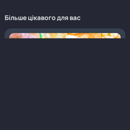
Більше цікавого для вас
AlphaFold — революційне досягнення штучного
інтелекту в біології
Статті
Терапія
Інновації