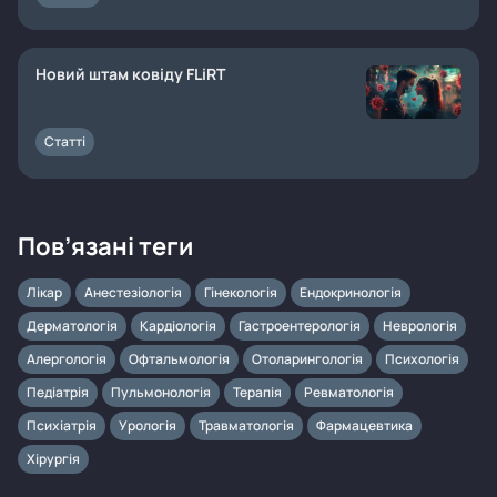
Новий штам ковіду FLiRT
Статті
Пов’язані теги
Лікар
Анестезіологія
Гінекологія
Ендокринологія
Дерматологія
Кардіологія
Гастроентерологія
Неврологія
Алергологія
Офтальмологія
Отоларингологія
Психологія
Педіатрія
Пульмонологія
Терапія
Ревматологія
Психіатрія
Урологія
Травматологія
Фармацевтика
Хірургія