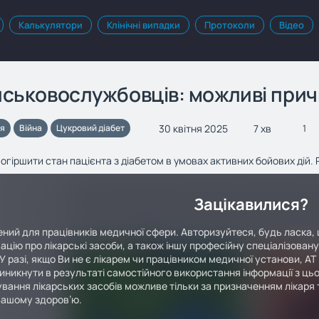
Калькулятори
Клінічні випадки
Протоколи
Відео
ійськовослужбовців: можливі при
30 квітня 2025
7 хв
ія
Війна
Цукровий діабет
1
огіршити стан пацієнта з діабетом в умовах активних бойових дій
Зацікавилися?
ний для працівників медичної сфери. Авторизуйтеся, будь ласка, 
ацію про лікарські засоби, а також іншу професійну спеціалізован
У разі, якщо Ви не є лікарем чи працівником медичної установи, АТ
иникнути в результаті самостійного використання інформації з цьо
вання лікарських засобів можливе тільки за призначенням лікаря т
Вашому здоров’ю.