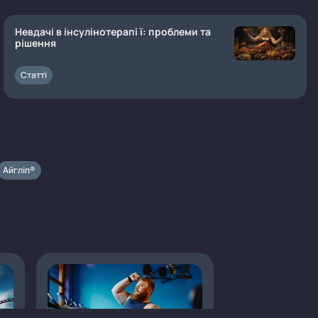
Невдачі в інсулінотерапі ї: проблеми та
рішення
Статті
Айгліп®