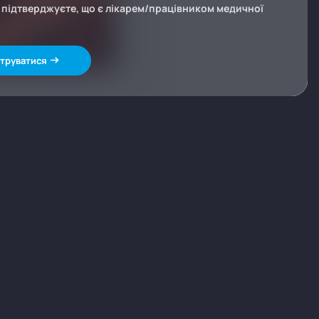
и підтверджуєте, що є лікарем/працівником медичної
труватися