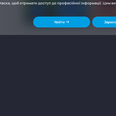
ласка, щоб отримати доступ до професійної інформації. Цим в
Увійти
Зареєс