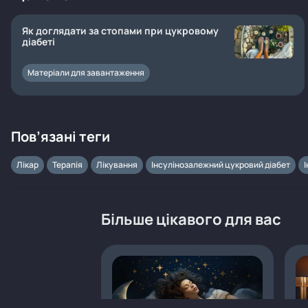
Як доглядати за стопами при цукровому
діабеті
Матеріали для завантаження
Пов’язані теги
Лікар
Терапія
Лікування
Інсулінозалежний цукровий діабет
Більше цікавого для вас