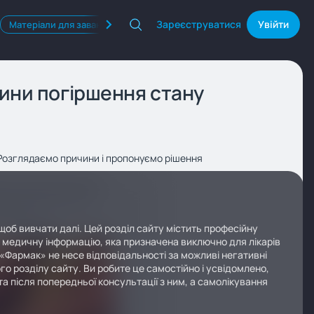
Зареєструватися
Увійти
Матеріали для завантаження
Квізи
Продукти Фармак
чини погіршення стану
. Розглядаємо причини і пропонуємо рішення
щоб вивчати далі. Цей розділ сайту містить професійну
у медичну інформацію, яка призначена виключно для лікарів
 «Фармак» не несе відповідальності за можливі негативні
го розділу сайту. Ви робите це самостійно і усвідомлено,
а після попередньої консультації з ним, а самолікування