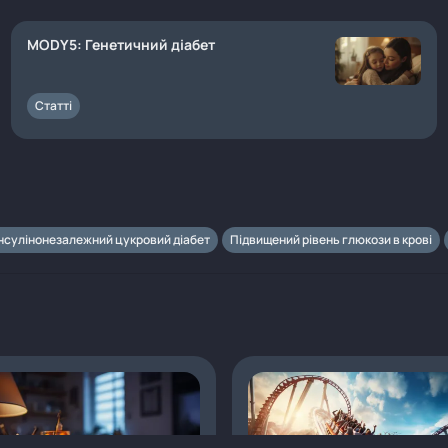
MODY5: Генетичний діабет
Статті
Інсулінонезалежний цукровий діабет
Підвищений рівень глюкози в крові