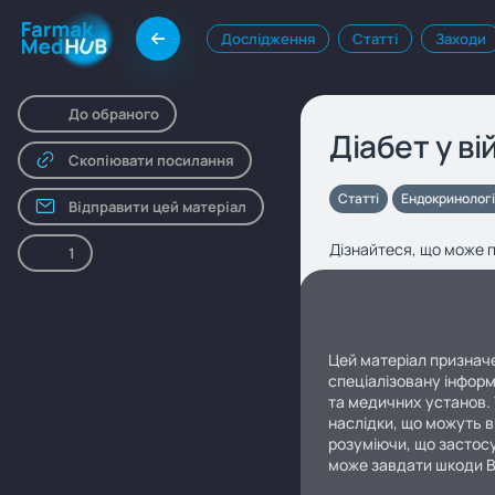
Дослідження
Статті
Заходи
До обраного
Діабет у в
Скопіювати посилання
Статті
Ендокринолог
Відправити цей матеріал
Дізнайтеся, що може п
1
Цей матеріал призначе
спеціалізовану інформ
та медичних установ. 
наслідки, що можуть в
розуміючи, що застосу
може завдати шкоди 