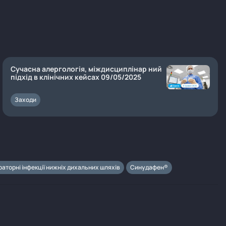
Сучасна алергологія, міждисциплінар ний
підхід в клінічних кейсах 09/05/2025
Заходи
іраторні інфекції нижніх дихальних шляхів
Синудафен®