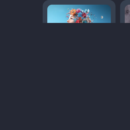
Вивчення впливу
К
пробіотиків на псоріаз та
ді
атопічний дерматит
Статті
Дерматологія
С
Лікування
Атопічний дерматит
Д
1
8 хв