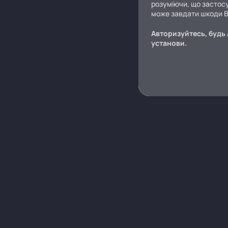
розуміючи, що застосу
може завдати шкоди 
Авторизуйтесь, будь 
установи.