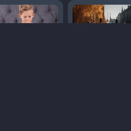
ашлюк: симптоми,
Стратегії лікування
агностика та лікування
оніхомікозу: розчини
проти лаків
татті
Педіатрія
Статті
Дерматологія
іагностика
Кашлюк
Лікування
Мікози
8 хв
1
5 хв