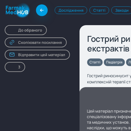
Дослідження
Статті
Заходи
До обраного
Гострий ри
Скопіювати посилання
екстрактів
Відправити цей матеріал
Статті
Педіатрія
Л
3
Гострий риносинусит у
комплексній терапії с
Цей матеріал призначе
спеціалізовану інформ
та медичних установ. 
наслідки, що можуть в