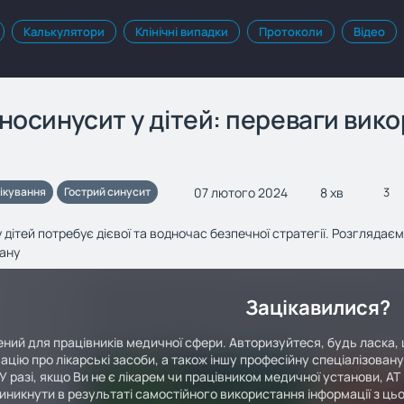
Калькулятори
Клінічні випадки
Протоколи
Відео
носинусит у дітей: переваги вик
07 лютого 2024
8 хв
ікування
Гострий синусит
3
 дітей потребує дієвої та водночас безпечної стратегії. Розгляда
тану
Зацікавилися?
ний для працівників медичної сфери. Авторизуйтеся, будь ласка, 
ацію про лікарські засоби, а також іншу професійну спеціалізован
У разі, якщо Ви не є лікарем чи працівником медичної установи, АТ
иникнути в результаті самостійного використання інформації з цьо