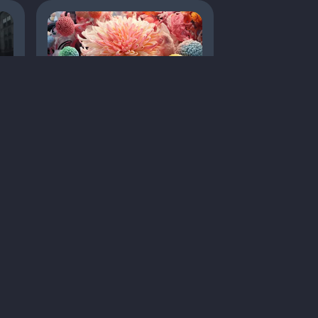
Дезлоратадин чи
левоцетиризин: який
активний метаболіт
обрати?
Статті
Алергологія
Лікування
Кропивниця
3 хв