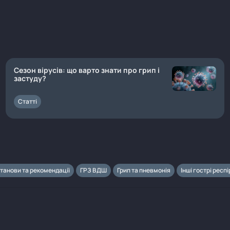
Сезон вірусів: що варто знати про грип і
застуду?
Статті
танови та рекомендації
ГРЗ ВДШ
Грип та пневмонія
Інші гострі респ