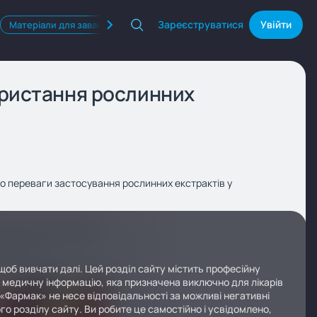
Зареєструватися
Увійти
Матеріали для завантаження
Квізи
Продукти Фармак
ористання рослинних
ємо переваги застосування рослинних екстрактів у
щоб вивчати далі. Цей розділ сайту містить професійну
у медичну інформацію, яка призначена виключно для лікарів
 «Фармак» не несе відповідальності за можливі негативні
го розділу сайту. Ви робите це самостійно і усвідомлено,