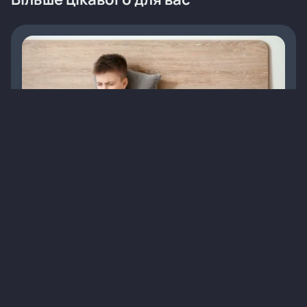
Що необхідно знати про кашлюк
Статті
Педіатрія
Діагностика
Кашлюк
8 хв