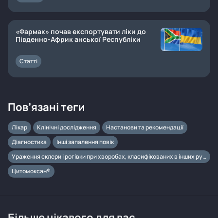
«Фармак» почав експортувати ліки до
Південно-Африк анської Республіки
Статті
Пов’язані теги
Лікар
Клінічні дослідження
Настанови та рекомендації
Діагностика
Інші запалення повік
Ураження склери і рогівки при хворобах, класифікованих в інших рубриках
Цитомоксан®
Більше цікавого для вас