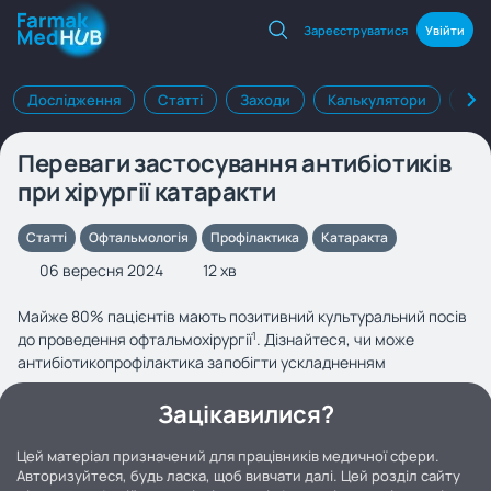
Зареєструватися
Увійти
Дослідження
Статті
Заходи
Калькулятори
Клі
Переваги застосування антибіотиків
при хірургії катаракти
Статті
Офтальмологія
Профілактика
Катаракта
06 вересня 2024
12 хв
Майже 80% пацієнтів мають позитивний культуральний посів
до проведення офтальмохірургії
. Дізнайтеся, чи може
1
антибіотикопрофілактика запобігти ускладненням
Зацікавилися?
Цей матеріал призначений для працівників медичної сфери.
Авторизуйтеся, будь ласка, щоб вивчати далі. Цей розділ сайту