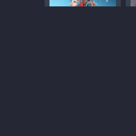
Вивчення впливу
К
пробіотиків на псоріаз та
ді
атопічний дерматит
Статті
Дерматологія
С
Лікування
Атопічний дерматит
Д
1
8 хв