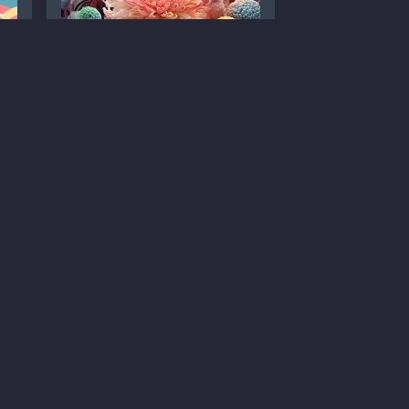
Дезлоратадин чи
ипи
левоцетиризин: який
активний метаболіт
обрати?
Статті
Алергологія
Лікування
Кропивниця
3 хв