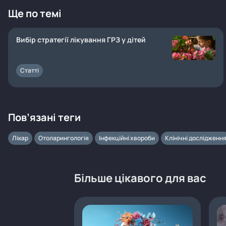
Ще по темі
Вибір стратегії лікування ГРЗ у дітей
Статті
Пов’язані теги
Лікар
Отоларингологія
Інфекційні хвороби
Клінічні дослідженн
Більше цікавого для вас