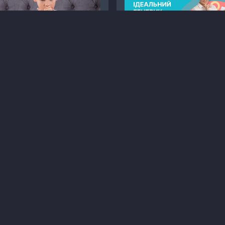
ашлюк: симптоми,
Вебінар на тему
агностика та лікування
"Ідеальний" генерик - т
досліджень
біоеквівалентності
татті
Педіатрія
Онлайн
Заходи
Вебінар
іагностика
Кашлюк
Інфекційні хвороби
8 хв
13
50 хв