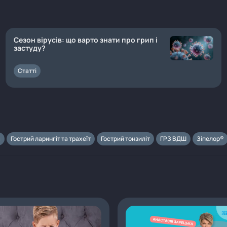
Сезон вірусів: що варто знати про грип і
застуду?
Статті
я
Гострий ларингіт та трахеїт
Гострий тонзиліт
ГРЗ ВДШ
Зіпелор®