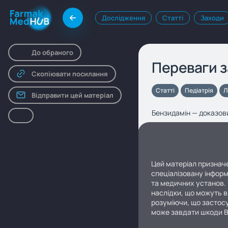
Дослідження
Статті
Заходи
До обраного
Переваги з
Скопіювати посилання
Статті
Педіатрія
Л
Відправити цей матеріал
Бензидамін — доказови
Цей матеріал призначе
спеціалізовану інформ
та медичних установ. 
наслідки, що можуть в
розуміючи, що застосу
може завдати шкоди 