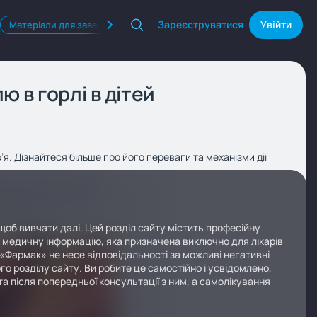
Зареєструватися
Увійти
Матеріали для завантаження
Квізи
Продукти Фармак
 в горлі в дітей
. Дізнайтеся більше про його переваги та механізми дії
щоб вивчати далі. Цей розділ сайту містить професійну
у медичну інформацію, яка призначена виключно для лікарів
 «Фармак» не несе відповідальності за можливі негативні
го розділу сайту. Ви робите це самостійно і усвідомлено,
а після попередньої консультації з ним, а самолікування