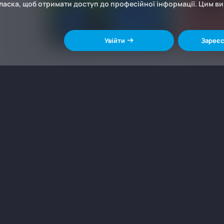
ласка, щоб отримати доступ до професійної інформації. Цим в
Увійти
Зареєс