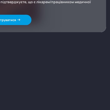
и підтверджуєте, що є лікарем/працівником медичної
труватися