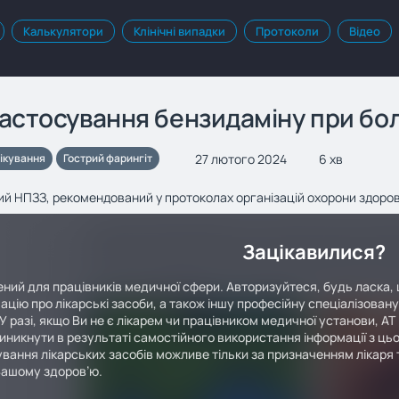
Калькулятори
Клінічні випадки
Протоколи
Відео
астосування бензидаміну при болю
27 лютого 2024
6 хв
ікування
Гострий фарингіт
й НПЗЗ, рекомендований у протоколах організацій охорони здоров’я
Зацікавилися?
ний для працівників медичної сфери. Авторизуйтеся, будь ласка, 
ацію про лікарські засоби, а також іншу професійну спеціалізован
У разі, якщо Ви не є лікарем чи працівником медичної установи, АТ
иникнути в результаті самостійного використання інформації з цьо
вання лікарських засобів можливе тільки за призначенням лікаря т
Вашому здоров’ю.