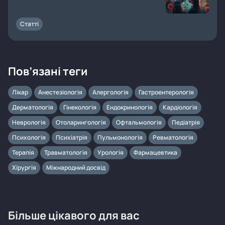
Статті
Пов’язані теги
Лікар
Анестезіологія
Алергологія
Гастроентерологія
Дерматологія
Гінекологія
Ендокринологія
Кардіологія
Неврологія
Отоларингологія
Офтальмологія
Педіатрія
Психологія
Психіатрія
Пульмонологія
Ревматологія
Терапія
Травматологія
Урологія
Фармацевтика
Хірургія
Міжнародний досвід
Більше цікавого для вас