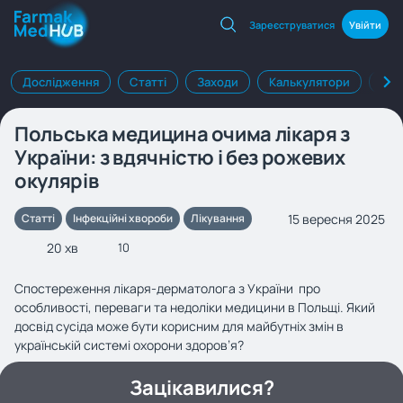
Зареєструватися
Увійти
Дослідження
Статті
Заходи
Калькулятори
Клі
Польська медицина очима лiкаря з
України: з вдячністю i без рожевих
окулярiв
15 вересня 2025
Статті
Інфекційні хвороби
Лікування
20 хв
10
Спостереження лікаря-дерматолога з України про
особливості, переваги та недоліки медицини в Польщі. Який
досвід сусіда може бути корисним для майбутніх змін в
українській системі охорони здоров’я?
Зацікавилися?