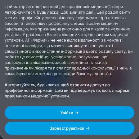
Цей матеріал призначений для працівників медичної сфери.
Авторизуйтеся, будь ласка, щоб вивчати далі. Цей розділ сайту
містить професійну спеціалізовану інформацію про лікарські
засоби, а також іншу професійну спеціалізовану медичну
інформацію, яка призначена виключно для лікарів та медичних
установ. У разі, якщо Ви не є лікарем чи працівником медичної
установи, АТ «Фармак» не несе відповідальності за можливі
негативні наслідки, що можуть виникнути в результаті
самостійного використання інформації з цього розділу сайту. Ви
робите це самостійно і усвідомлено, розуміючи, що
застосування лікарських засобів можливе тільки за
призначенням лікаря та після попередньої консультації з ним, а
самолікування може завдати шкоди Вашому здоров’ю.
Авторизуйтесь, будь ласка, щоб отримати доступ до
професійної інформації. Цим ви підтверджуєте, що є лікарем/
працівником медичної установи.
Увійти
Зареєструватися