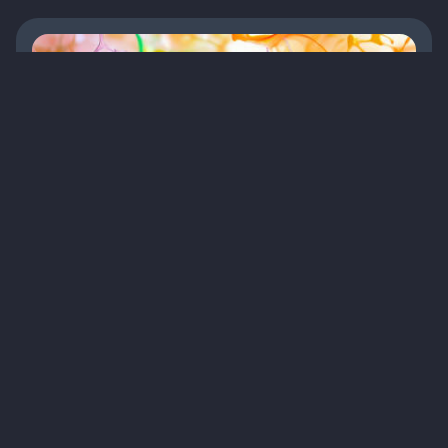
AlphaFold — революційне досягнення штучного
інтелекту в біології
Статті
Терапія
Інновації
9
8 хв