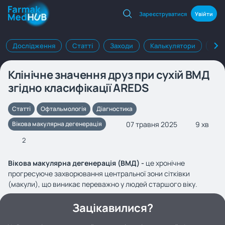
Зареєструватися
Увійти
Дослідження
Статті
Заходи
Калькулятори
Клі
Клінічне значення друз при сухій ВМД
згідно класифікації AREDS
Статті
Офтальмологія
Діагностика
07 травня 2025
9 хв
Вікова макулярна дегенерація
2
Вікова макулярна дегенерація (ВМД) -
це хронічне
прогресуюче захворювання центральної зони сітківки
(макули), що виникає переважно у людей старшого віку.
Зацікавилися?