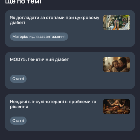
Ще по темі
Як доглядати за стопами при цукровому
діабеті
Матеріали для завантаження
MODY5: Генетичний діабет
Статті
Невдачі в інсулінотерапі ї: проблеми та
рішення
Статті