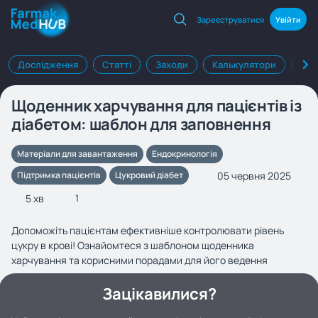
Зареєструватися
Увійти
Дослідження
Статті
Заходи
Калькулятори
Клі
Щоденник харчування для пацієнтів із
діабетом: шаблон для заповнення
Матеріали для завантаження
Ендокринологія
05 червня 2025
Підтримка пацієнтів
Цукровий діабет
5 хв
1
Допоможіть пацієнтам ефективніше контролювати рівень
цукру в крові! Ознайомтеся з шаблоном щоденника
харчування та корисними порадами для його ведення
Зацікавилися?