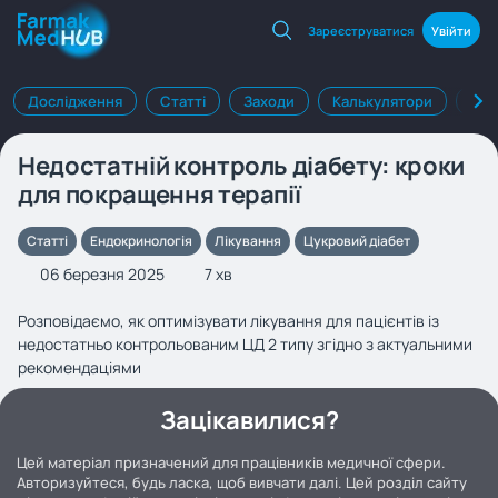
Зареєструватися
Увійти
Дослідження
Статті
Заходи
Калькулятори
Клі
Недостатній контроль діабету: кроки
для покращення терапії
Статті
Ендокринологія
Лікування
Цукровий діабет
06 березня 2025
7 хв
Розповідаємо, як оптимізувати лікування для пацієнтів із
недостатньо контрольованим ЦД 2 типу згідно з актуальними
рекомендаціями
Зацікавилися?
Цей матеріал призначений для працівників медичної сфери.
Авторизуйтеся, будь ласка, щоб вивчати далі. Цей розділ сайту