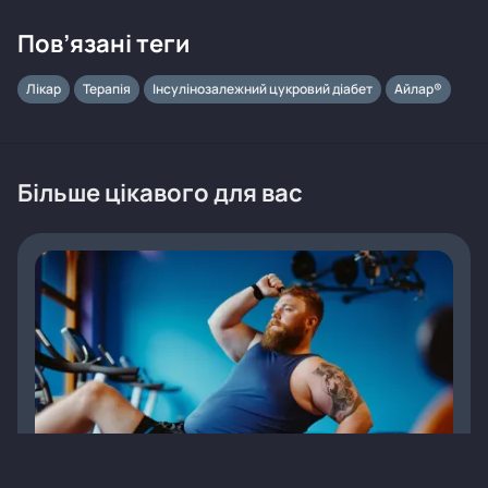
Пов’язані теги
Лікар
Терапія
Інсулінозалежний цукровий діабет
Айлар®
Більше цікавого для вас